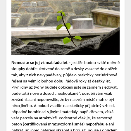
Nemusíte se jej všímat řadu let
– jestliže budou svislé opěrné
sloupky dobře ukotvené do země a desky vsazené do drážek
tak, aby z nich nevypadávaly, půjde o prakticky bezúdržbové
řešení na velmi dlouhou dobu, řádově roky až desítky let.
První dny až týdny budete oplocení jistě se zájmem sledovat,
bude totiž nové a dosud „neokoukané“, později vám však
zevšední a ani nepomyslíte, že by na svém místě mohlo být
něco jiného. A pokud vsadíte na esteticky přijatelný vzhled,
případně kombinaci s jinými materiály, např. dřevem, získá
vaše parcela na atraktivitě. Podstatné však je, že samotný
beton (certifikovaná mrazuvzdorná směs) nepotřebuje ani
natírat, ani před nátěrem škrábat a brousit, pouze s ohledem