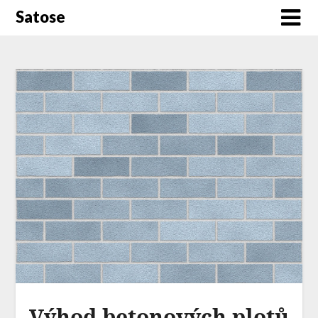
Satose
Výhod betonových plotů