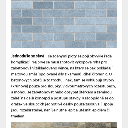
Jednoduše se staví
– se zděnými ploty se pojí obvykle řada
komplikací. Nejprve se musí zhotovit výkopová rýha pro
zabetonování základového věnce, na který se pak pokládají
maltovou směsí spojované díly z kamenů, cihel či tvárnic. U
betonových plotů je to trochu jinak, tam se vyhlubují otvory
(kruhové) pouze pro sloupky, v dvoumetrových rozestupech,
a mohou se zabetonovat nebo obsypat štěrkem a zeminou –
záleží na další koncepci a postupu stavby. Každopádně se do
drážek ve sloupcích jednotlivé desky pouze zasouvají, spoje
jsou rozebíratelné, není je nutné lepit a utěsnit lepidlem či
tmelem.