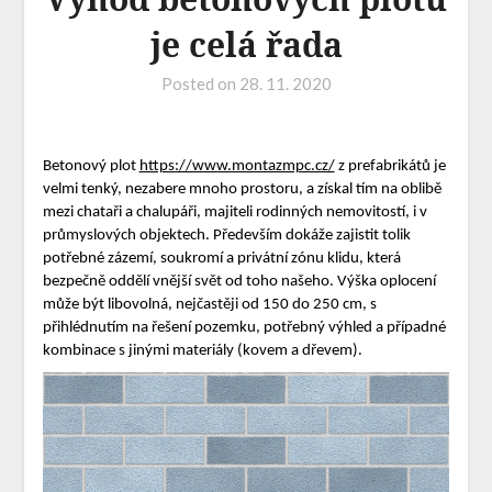
je celá řada
Posted on
28. 11. 2020
Betonový plot
https://www.montazmpc.cz/
z prefabrikátů je
velmi tenký, nezabere mnoho prostoru, a získal tím na oblibě
mezi chataři a chalupáři, majiteli rodinných nemovitostí, i v
průmyslových objektech. Především dokáže zajistit tolik
potřebné zázemí, soukromí a privátní zónu klidu, která
bezpečně oddělí vnější svět od toho našeho. Výška oplocení
může být libovolná, nejčastěji od 150 do 250 cm, s
přihlédnutím na řešení pozemku, potřebný výhled a případné
kombinace s jinými materiály (kovem a dřevem).