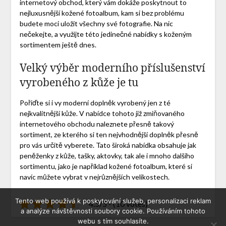
internetový obchod, který vám dokáže poskytnout to
nejluxusnější
kožené fotoalbum
, kam si bez problému
budete moci uložit všechny své fotografie. Na nic
nečekejte, a využijte této jedinečné nabídky s koženým
sortimentem ještě dnes.
Velký výběr moderního příslušenství
vyrobeného z kůže je tu
Pořiďte si i vy moderní doplněk vyrobený jen z té
nejkvalitnější kůže. V nabídce tohoto již zmiňovaného
internetového obchodu naleznete přesně takový
sortiment, ze kterého si ten nejvhodnější doplněk přesně
pro vás určitě vyberete. Tato široká nabídka obsahuje jak
peněženky z kůže, tašky, aktovky, tak ale i mnoho dalšího
sortimentu, jako je například kožené fotoalbum, které si
navíc můžete vybrat v nejrůznějších velikostech.
Tento web používá k poskytování služeb, personalizaci reklam
4.5/5 - (10 votes)
a analýze návštěvnosti soubory cookie. Používáním tohoto
webu s tím souhlasíte.