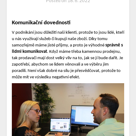
Posted on
18. 6. 2022
Komunikační dovednosti
V podnikání jsou důležití naši klienti, protože to jsou lidé, kteří
u nás využívají služeb či kupují naše zboží. Díky tomu
samozřejmě máme jisté příjmy, a proto je výhodné
správně s
lidmi komunikovat
. Když máme třeba kamennou prodejnu,
tak prodavači mají dost velký vliv na to, jak se jí bude dařit. Je
zapotřebí, abychom se lidem věnovali a ve výběru jim
poradili. Není však dobré na sílu je přesvědčovat, protože to
může mít ve výsledku negativní efekt.