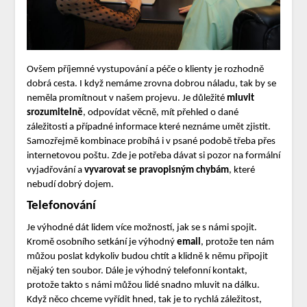
Ovšem příjemné vystupování a péče o klienty je rozhodně
dobrá cesta. I když nemáme zrovna dobrou náladu, tak by se
neměla promítnout v našem projevu. Je důležité
mluvit
srozumitelně
, odpovídat věcně, mít přehled o dané
záležitosti a případné informace které neznáme umět zjistit.
Samozřejmě kombinace probíhá i v psané podobě třeba přes
internetovou poštu. Zde je potřeba dávat si pozor na formální
vyjadřování a
vyvarovat se pravopisným chybám
, které
nebudí dobrý dojem.
Telefonování
Je výhodné dát lidem více možností, jak se s námi spojit.
Kromě osobního setkání je výhodný
email
, protože ten nám
můžou poslat kdykoliv budou chtít a klidně k němu připojit
nějaký ten soubor. Dále je výhodný telefonní kontakt,
protože takto s námi můžou lidé snadno mluvit na dálku.
Když něco chceme vyřídit hned, tak je to rychlá záležitost,