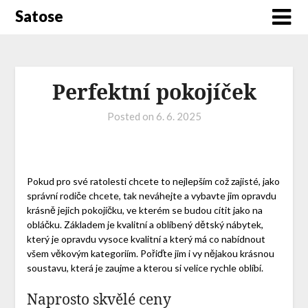
Satose
Perfektní pokojíček
Posted on
6. 6. 2025
Pokud pro své ratolesti chcete to nejlepším což zajisté, jako
správní rodiče chcete, tak neváhejte a vybavte jim opravdu
krásně jejich pokojíčku, ve kterém se budou cítit jako na
obláčku. Základem je kvalitní a oblíbený
dětský nábytek
,
který je opravdu vysoce kvalitní a který má co nabídnout
všem věkovým kategoriím. Pořiďte jim i vy nějakou krásnou
soustavu, která je zaujme a kterou si velice rychle oblíbí.
Naprosto skvělé ceny