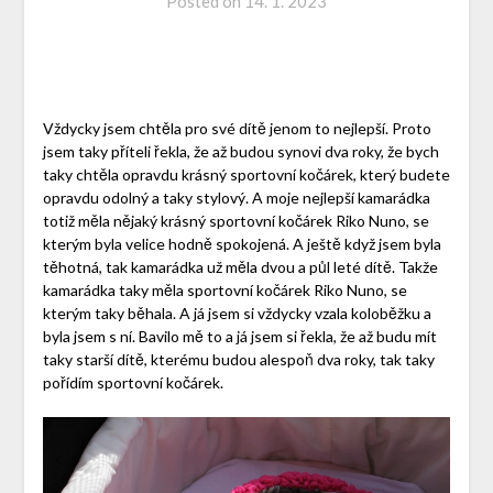
Posted on
14. 1. 2023
Vždycky jsem chtěla pro své dítě jenom to nejlepší. Proto
jsem taky příteli řekla, že až budou synovi dva roky, že bych
taky chtěla opravdu krásný sportovní kočárek, který budete
opravdu odolný a taky stylový. A moje nejlepší kamarádka
totiž měla nějaký krásný sportovní kočárek Riko Nuno, se
kterým byla velice hodně spokojená. A ještě když jsem byla
těhotná, tak kamarádka už měla dvou a půl leté dítě. Takže
kamarádka taky měla sportovní kočárek Riko Nuno, se
kterým taky běhala. A já jsem si vždycky vzala koloběžku a
byla jsem s ní. Bavilo mě to a já jsem si řekla, že až budu mít
taky starší dítě, kterému budou alespoň dva roky, tak taky
pořídím sportovní kočárek.