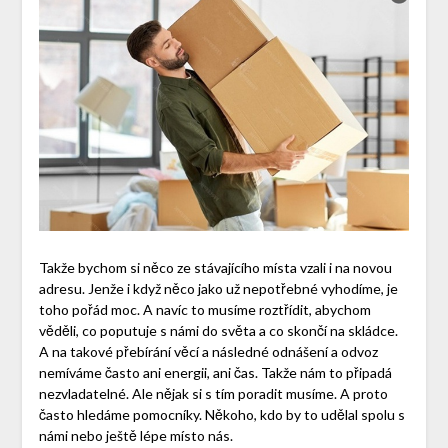
Takže bychom si něco ze stávajícího místa vzali i na novou
adresu. Jenže i když něco jako už nepotřebné vyhodíme, je
toho pořád moc. A navíc to musíme roztřídit, abychom
věděli, co poputuje s námi do světa a co skončí na skládce.
A na takové přebírání věcí a následné odnášení a odvoz
nemíváme často ani energii, ani čas. Takže nám to připadá
nezvladatelné. Ale nějak si s tím poradit musíme. A proto
často hledáme pomocníky. Někoho, kdo by to udělal spolu s
námi nebo ještě lépe místo nás.