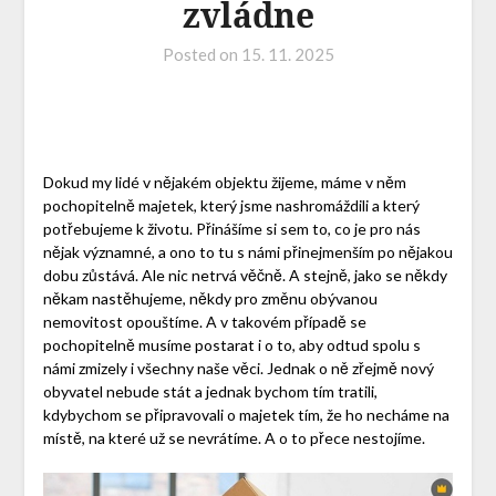
zvládne
Posted on
15. 11. 2025
Dokud my lidé v nějakém objektu žijeme, máme v něm
pochopitelně majetek, který jsme nashromáždili a který
potřebujeme k životu. Přinášíme si sem to, co je pro nás
nějak významné, a ono to tu s námi přinejmenším po nějakou
dobu zůstává.
Ale nic netrvá věčně. A stejně, jako se někdy
někam nastěhujeme, někdy pro změnu obývanou
nemovitost opouštíme. A v takovém případě se
pochopitelně musíme postarat i o to, aby odtud spolu s
námi zmizely i všechny naše věci. Jednak o ně zřejmě nový
obyvatel nebude stát a jednak bychom tím tratili,
kdybychom se připravovali o majetek tím, že ho necháme na
místě, na které už se nevrátíme. A o to přece nestojíme.