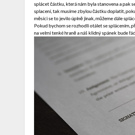
splácet částku, která nám byla stanovena a pak s
splacení, tak musíme zbylou částku doplatit, pok
měsíci se to jevilo úplně jinak, můžeme dále spl
Pokud bychom se rozhodli otálet se splácením, pří
na velmi tenké hraně a náš klidný spánek bude řád