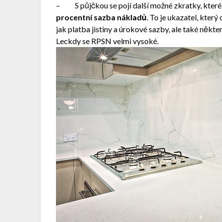
– S půjčkou se pojí další možné zkratky, které s
procentní sazba nákladů
. To je ukazatel, kter
jak platba jistiny a úrokové sazby, ale také někt
Leckdy se RPSN velmi vysoké.