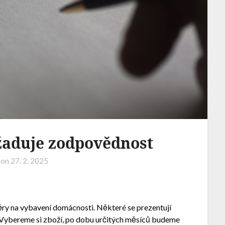
žaduje zodpovědnost
 on
27. 2. 2025
ěry na vybavení domácnosti. Některé se prezentují
Vybereme si zboží, po dobu určitých měsíců budeme