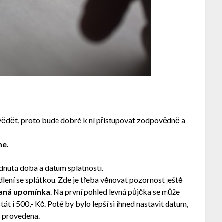
vědět, proto bude dobré k ní přistupovat zodpovědně a
me.
nutá doba a datum splatnosti.
lení se splátkou. Zde je třeba věnovat pozornost ještě
laná upomínka
. Na první pohled levná půjčka se může
t i 500,- Kč. Poté by bylo lepší si ihned nastavit datum,
u provedena.