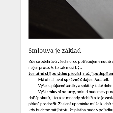
Smlouva je základ
Zde se odehrává všechno, co potřebujeme nutně 
ne jen proto, že to tak musí být.
Je nutné si ji pořádně přečíst, než ji podepíše
– Má obsahovat
správné údaje
o žadateli.
– Výše zapůjčené částky a splátky, také dohod
– Výši
smluvní pokuty
, pokud budeme v prod
další pokutě, která se mnohdy přehlíží a to je
zas
pěkně prodražit. Zaslaná upomínka může klidně stá
kdy budeme mít jistotu, že platba bude v pořádk