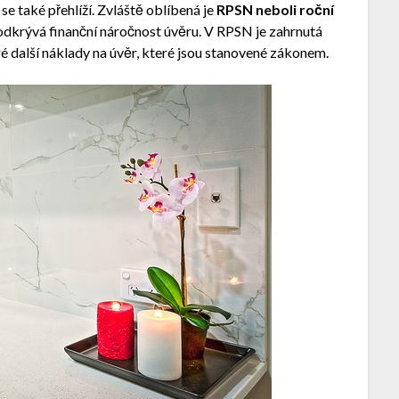
e také přehlíží. Zvláště oblíbená je
RPSN neboli roční
ý odkrývá finanční náročnost úvěru. V RPSN je zahrnutá
eré další náklady na úvěr, které jsou stanovené zákonem.