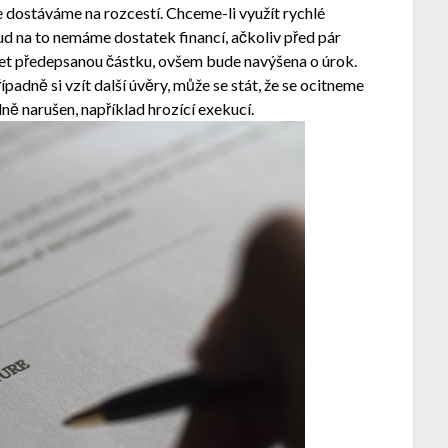
e dostáváme na rozcestí. Chceme-li využít rychlé
ud na to nemáme dostatek financí, ačkoliv před pár
ácet předepsanou částku, ovšem bude navýšena o úrok.
padně si vzít další úvěry, může se stát, že se ocitneme
ně narušen, například hrozící exekucí.