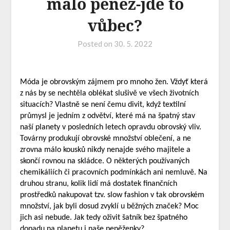
málo peněz-jde to
vůbec?
Posted on
30. 5. 2022
Móda je obrovským zájmem pro mnoho žen. Vždyť která
z nás by se nechtěla oblékat slušivě ve všech životních
situacích? Vlastně se není čemu divit, když textilní
průmysl je jedním z odvětví, které má na špatný stav
naší planety v posledních letech opravdu obrovský vliv.
Továrny produkují obrovské množství oblečení, a ne
zrovna málo kousků nikdy nenajde svého majitele a
skončí rovnou na skládce. O některých používaných
chemikáliích či pracovních podmínkách ani nemluvě. Na
druhou stranu, kolik lidí má dostatek finančních
prostředků nakupovat tzv. slow fashion v tak obrovském
množství, jak byli dosud zvyklí u běžných značek? Moc
jich asi nebude. Jak tedy oživit šatník bez špatného
dopadu na planetu i naše peněženky?