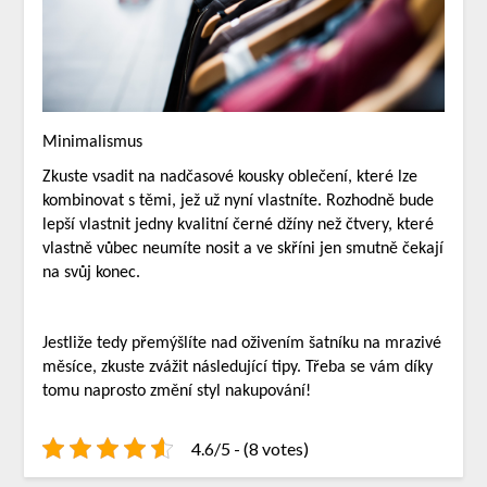
Minimalismus
Zkuste vsadit na nadčasové kousky oblečení, které lze
kombinovat s těmi, jež už nyní vlastníte. Rozhodně bude
lepší vlastnit jedny kvalitní černé džíny než čtvery, které
vlastně vůbec neumíte nosit a ve skříni jen smutně čekají
na svůj konec.
Jestliže tedy přemýšlíte nad oživením šatníku na mrazivé
měsíce, zkuste zvážit následující tipy. Třeba se vám díky
tomu naprosto změní styl nakupování!
4.6/5 - (8 votes)