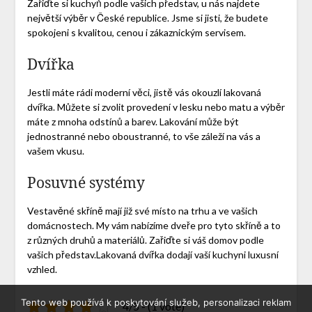
Zařiďte si kuchyň podle vašich představ, u nás najdete
největší výběr v České republice. Jsme si jisti, že budete
spokojeni s kvalitou, cenou i zákaznickým servisem.
Dvířka
Jestli máte rádi moderní věci, jistě vás okouzlí lakovaná
dvířka. Můžete si zvolit provedení v lesku nebo matu a výběr
máte z mnoha odstínů a barev. Lakování může být
jednostranné nebo oboustranné, to vše záleží na vás a
vašem vkusu.
Posuvné systémy
Vestavěné skříně mají již své místo na trhu a ve vašich
domácnostech. My vám nabízíme dveře pro tyto skříně a to
z různých druhů a materiálů. Zařiďte si váš domov podle
vašich představ.Lakovaná
dvířka
dodají vaší kuchyni luxusní
vzhled.
Tento web používá k poskytování služeb, personalizaci reklam
4/5 - (1 vote)