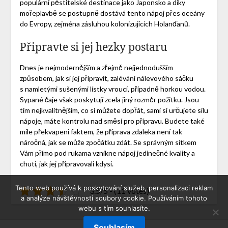
populární pěstitelské destinace jako Japonsko a díky
mořeplavbě se postupně dostává tento nápoj přes oceány
do Evropy, zejména zásluhou kolonizujících Holanďanů.
Připravte si jej hezky postaru
Dnes je nejmodernějším a zřejmě nejjednodušším
způsobem, jak si jej připravit, zalévání nálevového sáčku
s namletými sušenými lístky vroucí, případně horkou vodou.
Sypané čaje
však poskytují zcela jiný rozměr požitku. Jsou
tím nejkvalitnějším, co si můžete dopřát, sami si určujete sílu
nápoje, máte kontrolu nad směsí pro přípravu. Budete také
mile překvapeni faktem, že příprava zdaleka není tak
náročná, jak se může zpočátku zdát. Se správným sítkem
Vám přímo pod rukama vznikne nápoj jedinečné kvality a
chuti, jak jej připravovali kdysi.
Tento web používá k poskytování služeb, personalizaci reklam
3.5/5 - (11 votes)
a analýze návštěvnosti soubory cookie. Používáním tohoto
webu s tím souhlasíte.
Souhlasím