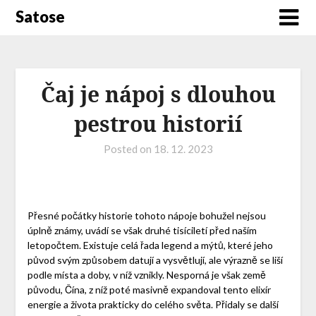
Satose
Čaj je nápoj s dlouhou
pestrou historií
Posted on
18. 12. 2023
Přesné počátky historie tohoto nápoje bohužel nejsou
úplně známy, uvádí se však druhé tisíciletí před naším
letopočtem. Existuje celá řada legend a mýtů, které jeho
původ svým způsobem datují a vysvětlují, ale výrazně se liší
podle místa a doby, v níž vznikly. Nesporná je však země
původu, Čína, z níž poté masivně expandoval tento elixír
energie a života prakticky do celého světa. Přidaly se další