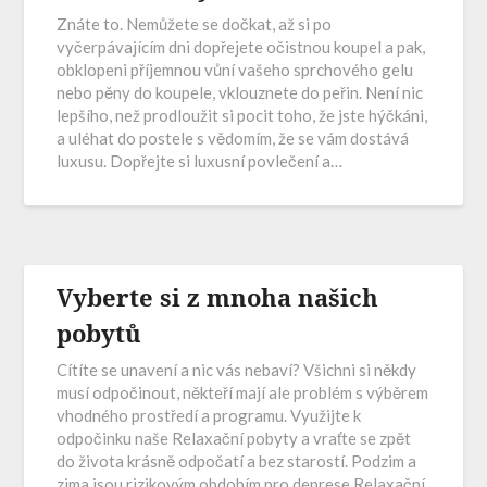
Znáte to. Nemůžete se dočkat, až si po
vyčerpávajícím dni dopřejete očistnou koupel a pak,
obklopeni příjemnou vůní vašeho sprchového gelu
nebo pěny do koupele, vklouznete do peřin. Není nic
lepšího, než prodloužit si pocit toho, že jste hýčkáni,
a uléhat do postele s vědomím, že se vám dostává
luxusu. Dopřejte si luxusní povlečení a…
Vyberte si z mnoha našich
pobytů
Cítíte se unavení a nic vás nebaví? Všichni si někdy
musí odpočinout, někteří mají ale problém s výběrem
vhodného prostředí a programu. Využijte k
odpočinku naše Relaxační pobyty a vraťte se zpět
do života krásně odpočatí a bez starostí. Podzim a
zima jsou rizikovým obdobím pro deprese Relaxační