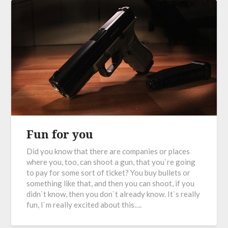
Fun for you
Did you know that there are companies or places
where you, too, can shoot a gun, that you`re going
to pay for some sort of ticket? You buy bullets or
something like that, and then you can shoot, if you
didn`t know, then you don`t already know. It`s really
fun, I`m really excited about this….