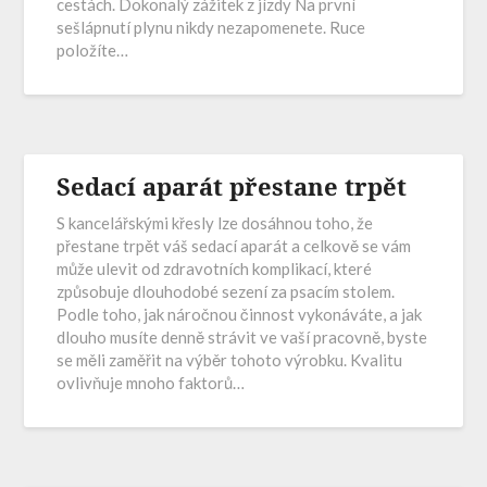
cestách. Dokonalý zážitek z jízdy Na první
sešlápnutí plynu nikdy nezapomenete. Ruce
položíte…
Sedací aparát přestane trpět
S kancelářskými křesly lze dosáhnou toho, že
přestane trpět váš sedací aparát a celkově se vám
může ulevit od zdravotních komplikací, které
způsobuje dlouhodobé sezení za psacím stolem.
Podle toho, jak náročnou činnost vykonáváte, a jak
dlouho musíte denně strávit ve vaší pracovně, byste
se měli zaměřit na výběr tohoto výrobku. Kvalitu
ovlivňuje mnoho faktorů…