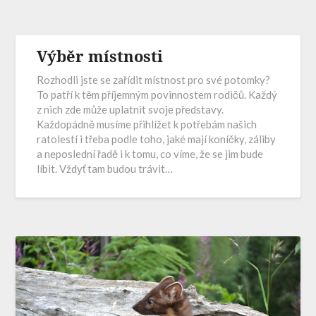
Výběr místnosti
Rozhodli jste se zařídit místnost pro své potomky?
To patří k těm příjemným povinnostem rodičů. Každý
z nich zde může uplatnit svoje představy.
Každopádně musíme přihlížet k potřebám našich
ratolestí i třeba podle toho, jaké mají koníčky, záliby
a neposlední řadě i k tomu, co víme, že se jim bude
líbit. Vždyť tam budou trávit…