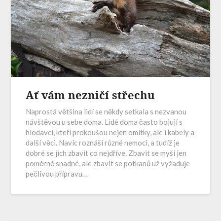
Ať vám nezničí střechu
Naprostá většina lidí se někdy setkala s nezvanou
návštěvou u sebe doma. Lidé doma často bojují s
hlodavci, kteří prokoušou nejen omítky, ale i kabely a
další věci. Navíc roznáší různé nemoci, a tudíž je
dobré se jich zbavit co nejdříve. Zbavit se myší jen
poměrně snadné, ale zbavit se potkanů už vyžaduje
pečlivou přípravu…