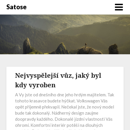
Satose
Nejvyspělejší vůz, jaký byl
kdy vyroben
A Vy jste od dnešního dne jeho hrdým majitelem. Tak
tohoto krasavce budete hýčkat. Volkswagen Vás
opět příjemně překvapil. Nečekal jste, že nový model
bude tak dokonalý. Nádherný design zaujme
doopravdy každého. Dokonalé jízdní vlastnosti Vás
ohromí. Komfortní interiér potěší na dlouhých